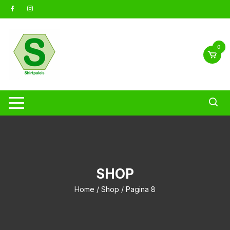
Ga
naar
inhoud
0
SHOP
Home
/
Shop
/ Pagina 8