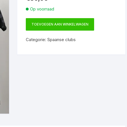
Op voorraad
TOEVOEGEN AAN WINKELWAGEN
Real
Madrid
Categorie:
Spaanse clubs
uitshirt
2022-
2023
maat
M
aantal