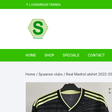
Ga
LOGIN/REGISTREREN
naar
inhoud
HOME
SHOP
SPECIALS
CONTACT
Home
/
Spaanse clubs
/ Real Madrid uitshirt 2022-