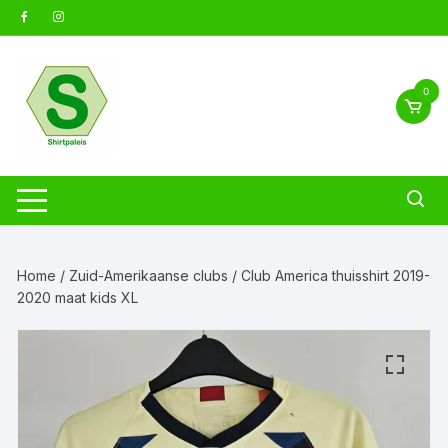
Ga
naar
inhoud
0
Home
/
Zuid-Amerikaanse clubs
/ Club America thuisshirt 2019-
2020 maat kids XL