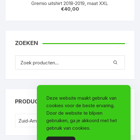
Gremio uitshirt 2018-2019, maat XXL
€
40,00
ZOEKEN
Deze website maakt gebruik van
PRODUCTCATEGORIEËN
cookies voor de beste ervaring.
Door de website te blijven
gebruiken, ga je akkoord met het
Zuid-Amerikaanse clubs (8)
×
gebruik van cookies.