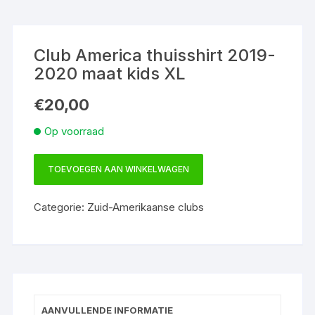
Club America thuisshirt 2019-
2020 maat kids XL
€
20,00
Op voorraad
TOEVOEGEN AAN WINKELWAGEN
Club
America
Categorie:
Zuid-Amerikaanse clubs
thuisshirt
2019-
2020
maat
kids
XL
AANVULLENDE INFORMATIE
aantal