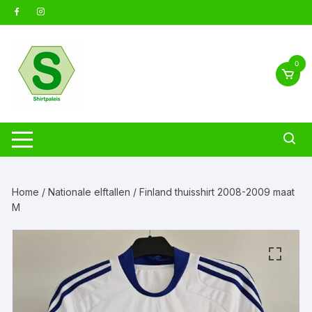
Ga
naar
inhoud
0
Home
/
Nationale elftallen
/ Finland thuisshirt 2008-2009 maat
M