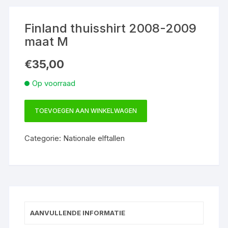
Finland thuisshirt 2008-2009
maat M
€
35,00
Op voorraad
TOEVOEGEN AAN WINKELWAGEN
Finland
thuisshirt
Categorie:
Nationale elftallen
2008-
2009
maat
M
aantal
AANVULLENDE INFORMATIE