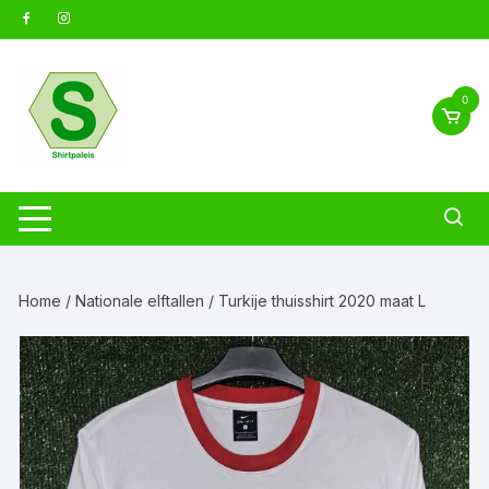
Ga
naar
inhoud
0
Home
/
Nationale elftallen
/ Turkije thuisshirt 2020 maat L