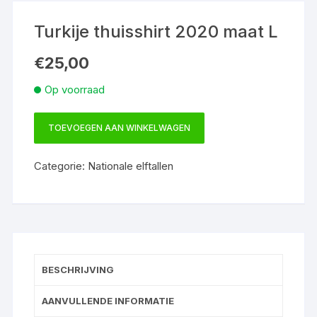
Turkije thuisshirt 2020 maat L
€
25,00
Op voorraad
TOEVOEGEN AAN WINKELWAGEN
Turkije
thuisshirt
Categorie:
Nationale elftallen
2020
maat
L
aantal
BESCHRIJVING
AANVULLENDE INFORMATIE