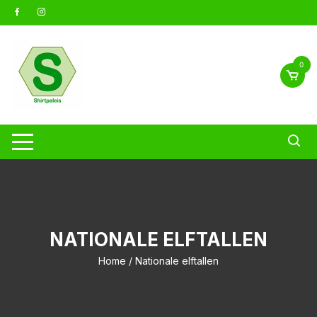
Ga
naar
inhoud
0
NATIONALE ELFTALLEN
Home
/ Nationale elftallen