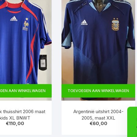
GEN AAN WINKELWAGEN
TOEVOEGEN AAN WINKELWAGEN
jk thuisshirt 2006 maat
Argentinië uitshirt 2004-
kids XL BNWT
2005, maat XXL
€
110,00
€
60,00