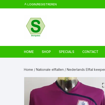
Ga
LOGIN/REGISTREREN
naar
inhoud
HOME
SHOP
SPECIALS
CONTACT
Home
/
Nationale elftallen
/ Nederlands Elftal keeper