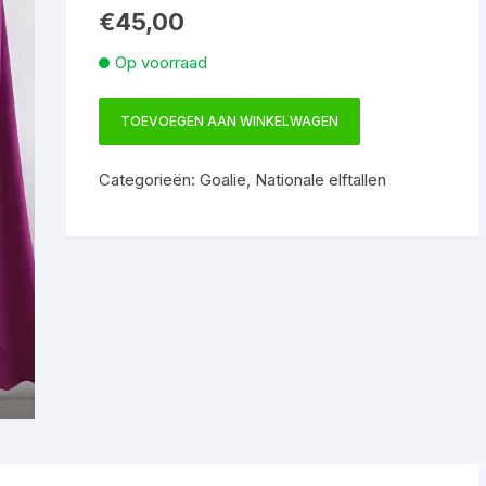
€
45,00
Op voorraad
TOEVOEGEN AAN WINKELWAGEN
Nederlands
Elftal
Categorieën:
Goalie
,
Nationale elftallen
keepersshirt
2008-
2010,
maat
L
aantal