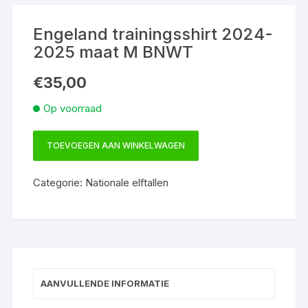
Engeland trainingsshirt 2024-
2025 maat M BNWT
€
35,00
Op voorraad
TOEVOEGEN AAN WINKELWAGEN
Engeland
trainingsshirt
Categorie:
Nationale elftallen
2024-
2025
maat
M
BNWT
aantal
AANVULLENDE INFORMATIE