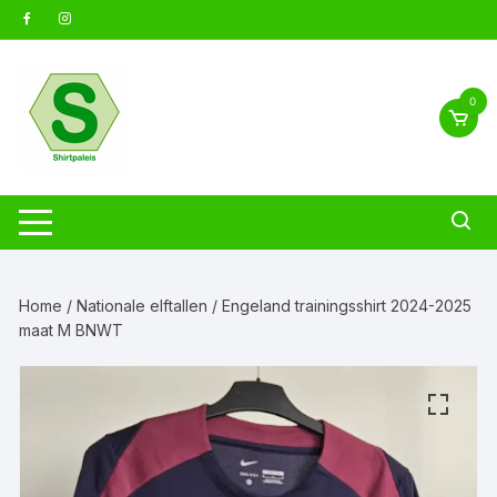
Ga
naar
inhoud
0
Home
/
Nationale elftallen
/ Engeland trainingsshirt 2024-2025
maat M BNWT