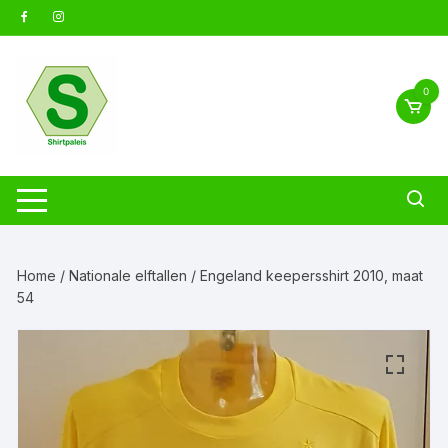
Ga
naar
inhoud
0
Home
/
Nationale elftallen
/ Engeland keepersshirt 2010, maat
54