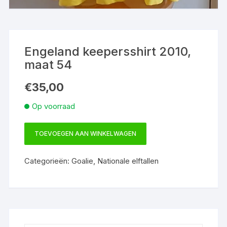
Engeland keepersshirt 2010,
maat 54
€
35,00
Op voorraad
TOEVOEGEN AAN WINKELWAGEN
Engeland
keepersshirt
Categorieën:
Goalie
,
Nationale elftallen
2010,
maat
54
aantal