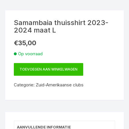
Samambaia thuisshirt 2023-
2024 maat L
€
35,00
Op voorraad
TOEVOEGEN AAN WINKELWAGEN
Samambaia
thuisshirt
Categorie:
Zuid-Amerikaanse clubs
2023-
2024
maat
L
aantal
AANVULLENDE INFORMATIE