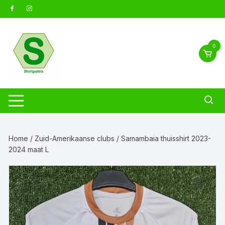
Ga
naar
inhoud
0
Home
/
Zuid-Amerikaanse clubs
/ Samambaia thuisshirt 2023-
2024 maat L