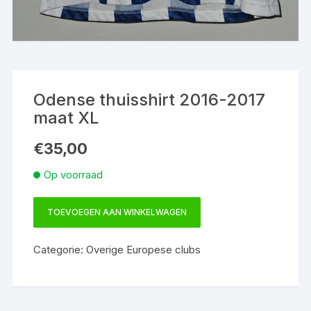
Odense thuisshirt 2016-2017
maat XL
€
35,00
Op voorraad
TOEVOEGEN AAN WINKELWAGEN
Odense
thuisshirt
Categorie:
Overige Europese clubs
2016-
2017
maat
XL