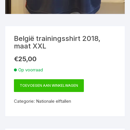
België trainingsshirt 2018,
maat XXL
€
25,00
Op voorraad
TOEVOEGEN AAN WINKELWAGEN
België
trainingsshirt
Categorie:
Nationale elftallen
2018,
maat
XXL
aantal