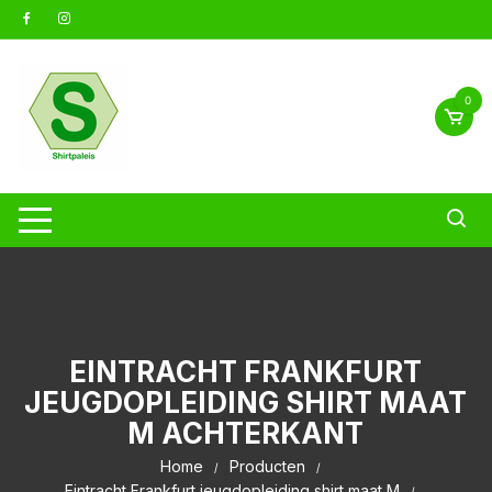
Ga
naar
inhoud
0
EINTRACHT FRANKFURT
JEUGDOPLEIDING SHIRT MAAT
M ACHTERKANT
Home
Producten
Eintracht Frankfurt jeugdopleiding shirt maat M