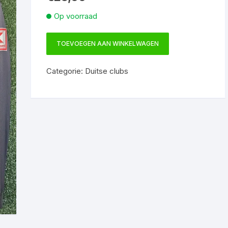
Op voorraad
TOEVOEGEN AAN WINKELWAGEN
Eintracht
Frankfurt
Categorie:
Duitse clubs
jeugdopleiding
shirt
maat
M
aantal