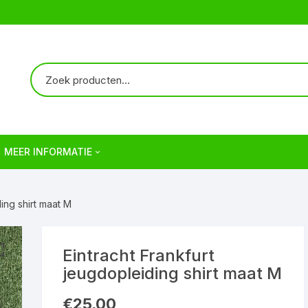
MEER INFORMATIE
Over ons
ding shirt maat M
Verzendkosten | Shipping
Veelgestelde vragen | FAQ
Eintracht Frankfurt
jeugdopleiding shirt maat M
Algemene Voorwaarden
€
25,00