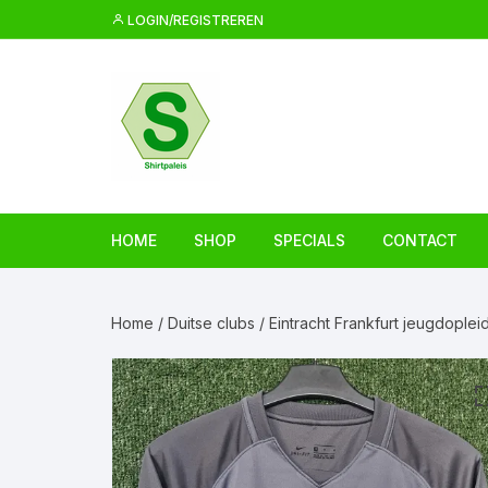
Ga
LOGIN/REGISTREREN
naar
inhoud
HOME
SHOP
SPECIALS
CONTACT
Home
/
Duitse clubs
/ Eintracht Frankfurt jeugdoplei