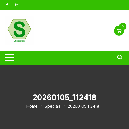
Ga
naar
inhoud
0
20260105_112418
Home
Specials
20260105_112418