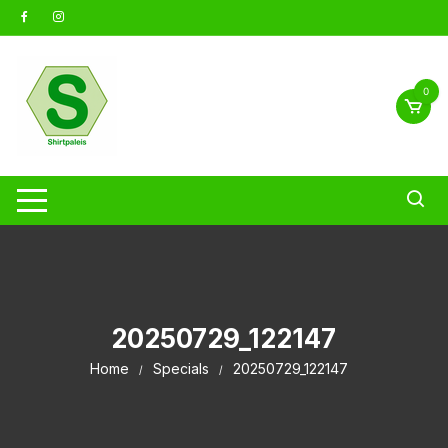
Ga
naar
inhoud
0
20250729_122147
Home
Specials
20250729_122147