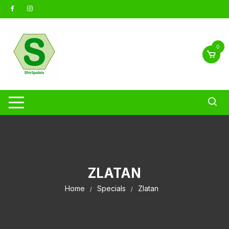
Ga
naar
inhoud
0
ZLATAN
Home
Specials
Zlatan