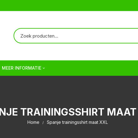
MEER INFORMATIE
Over ons
Verzendkosten | Shipping
NJE TRAININGSSHIRT MAAT
Veelgestelde vragen | FAQ
Home
Spanje trainingsshirt maat XXL
Algemene Voorwaarden