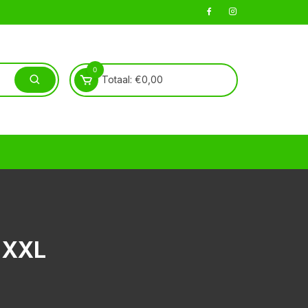
0
Totaal:
€
0,00
 XXL