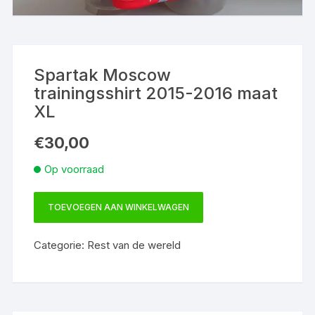
Spartak Moscow
trainingsshirt 2015-2016 maat
XL
€
30,00
Op voorraad
TOEVOEGEN AAN WINKELWAGEN
Spartak
Moscow
Categorie:
Rest van de wereld
trainingsshirt
2015-
2016
maat