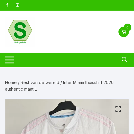
Ga
naar
inhoud
0
Home
/
Rest van de wereld
/ Inter Miami thuisshirt 2020
authentic maat L