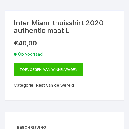
Inter Miami thuisshirt 2020
authentic maat L
€
40,00
Op voorraad
TOEVOEGEN AAN WINKELWAGEN
Inter
Miami
Categorie:
Rest van de wereld
thuisshirt
2020
authentic
maat
L
aantal
BESCHRIJVING