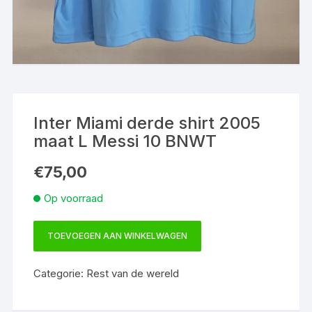
Inter Miami derde shirt 2005
maat L Messi 10 BNWT
€
75,00
Op voorraad
TOEVOEGEN AAN WINKELWAGEN
Inter
Miami
Categorie:
Rest van de wereld
derde
shirt
2005