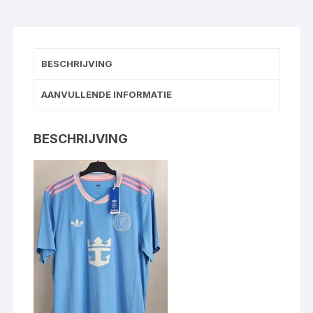
maat
L
Messi
BESCHRIJVING
10
BNWT
AANVULLENDE INFORMATIE
aantal
BESCHRIJVING