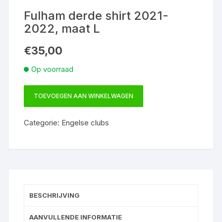
Fulham derde shirt 2021-
2022, maat L
€
35,00
Op voorraad
TOEVOEGEN AAN WINKELWAGEN
Fulham
derde
Categorie:
Engelse clubs
shirt
2021-
2022,
maat
L
aantal
BESCHRIJVING
AANVULLENDE INFORMATIE