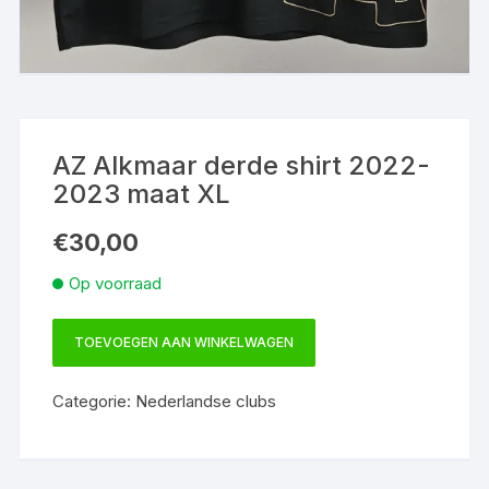
AZ Alkmaar derde shirt 2022-
2023 maat XL
€
30,00
Op voorraad
TOEVOEGEN AAN WINKELWAGEN
AZ
Alkmaar
Categorie:
Nederlandse clubs
derde
shirt
2022-
2023