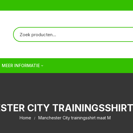
MEER INFORMATIE
Over ons
Verzendkosten | Shipping
TER CITY TRAININGSSHIR
Veelgestelde vragen | FAQ
Home
Manchester City trainingsshirt maat M
Algemene Voorwaarden