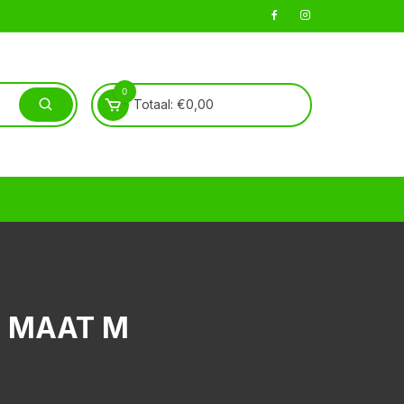
0
Totaal:
€
0,00
T MAAT M