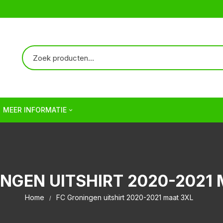
MEER INFORMATIE
Over ons
Verzendkosten | Shipping
NGEN UITSHIRT 2020-2021
Veelgestelde vragen | FAQ
Home
FC Groningen uitshirt 2020-2021 maat 3XL
Algemene Voorwaarden