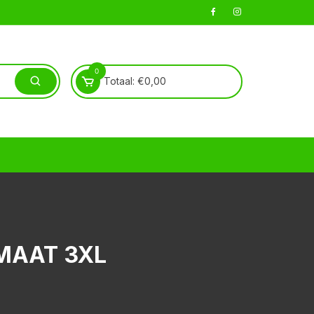
0
Totaal:
€
0,00
 MAAT 3XL