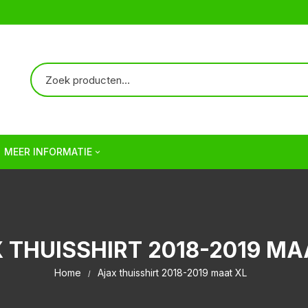
MEER INFORMATIE
Over ons
Verzendkosten | Shipping
 THUISSHIRT 2018-2019 MA
Veelgestelde vragen | FAQ
Home
Ajax thuisshirt 2018-2019 maat XL
Algemene Voorwaarden