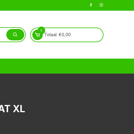
0
Totaal:
€
0,00
AT XL