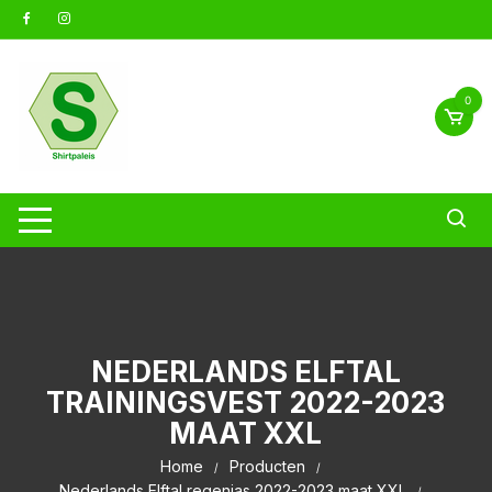
Ga
naar
inhoud
0
NEDERLANDS ELFTAL
TRAININGSVEST 2022-2023
MAAT XXL
Home
Producten
Nederlands Elftal regenjas 2022-2023 maat XXL