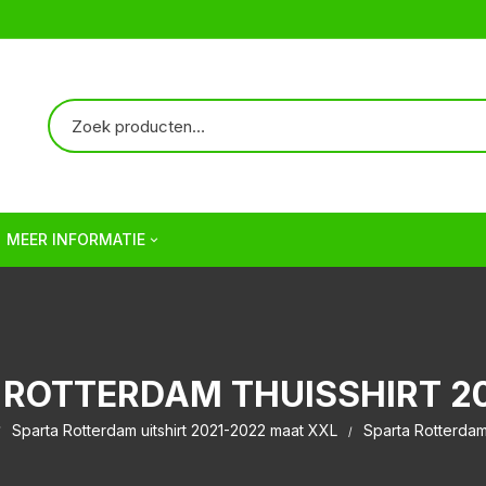
MEER INFORMATIE
Over ons
Verzendkosten | Shipping
 ROTTERDAM THUISSHIRT 20
Veelgestelde vragen | FAQ
Sparta Rotterdam uitshirt 2021-2022 maat XXL
Sparta Rotterdam
Algemene Voorwaarden