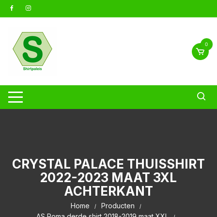
Ga
naar
inhoud
0
CRYSTAL PALACE THUISSHIRT
2022-2023 MAAT 3XL
ACHTERKANT
Home
Producten
AS Roma derde shirt 2018-2019 maat XXL