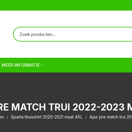
MEER INFORMATIE
Over ons
Verzendkosten | Shipping
RE MATCH TRUI 2022-2023 
Veelgestelde vragen | FAQ
en
Sparta thuisshirt 2020-2021 maat 4XL
Ajax pre match trui 2
Algemene Voorwaarden