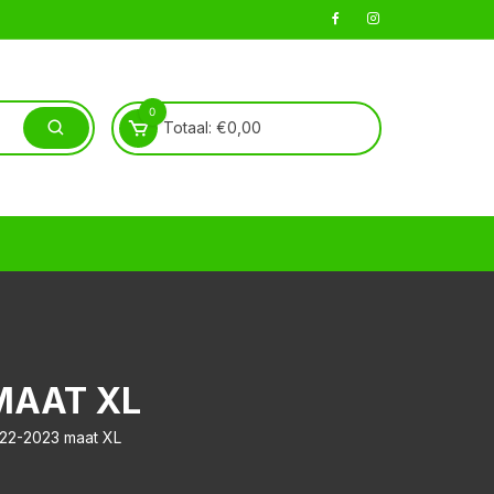
0
Totaal:
€
0,00
MAAT XL
022-2023 maat XL