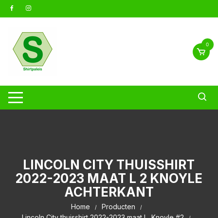
Ga
naar
inhoud
0
LINCOLN CITY THUISSHIRT
2022-2023 MAAT L 2 KNOYLE
ACHTERKANT
Home
Producten
Lincoln City thuisshirt 2022-2023 maat L, Knoyle #2