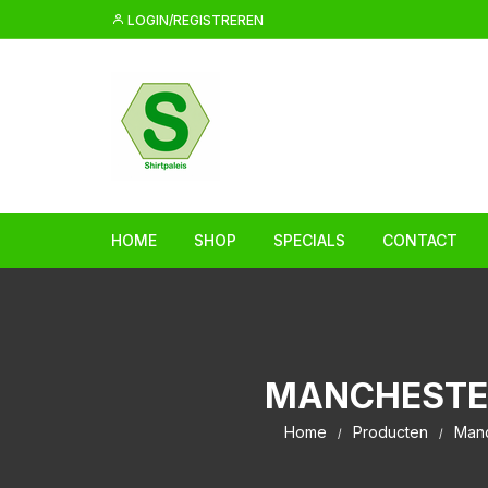
Ga
LOGIN/REGISTREREN
naar
inhoud
HOME
SHOP
SPECIALS
CONTACT
MANCHESTER
Home
Producten
Manc