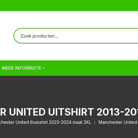
MEER INFORMATIE
Over ons
Verzendkosten | Shipping
 UNITED UITSHIRT 2013-20
Veelgestelde vragen | FAQ
hester United thuisshirt 2023-2024 maat 3XL
Manchester United 
Algemene Voorwaarden