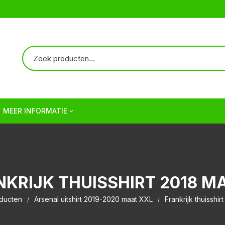
MEER INFORMATIE
Over ons
Verzendkosten | Shipping
KRIJK THUISSHIRT 2018 M
Veelgestelde vragen | FAQ
ducten
Arsenal uitshirt 2019-2020 maat XXL
Frankrijk thuisshir
Algemene Voorwaarden