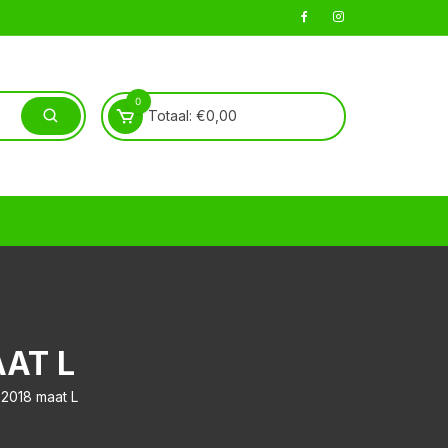
0
Totaal:
€
0,00
AAT L
t 2018 maat L