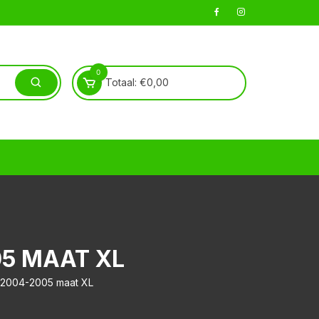
0
Totaal:
€
0,00
05 MAAT XL
rt 2004-2005 maat XL