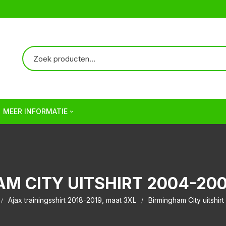
MEER INFORMATIE
Over ons
Verzendkosten | Shipping
M CITY UITSHIRT 2004-20
Veelgestelde vragen | FAQ
Ajax trainingsshirt 2018-2019, maat 3XL
Birmingham City uitshi
Algemene Voorwaarden